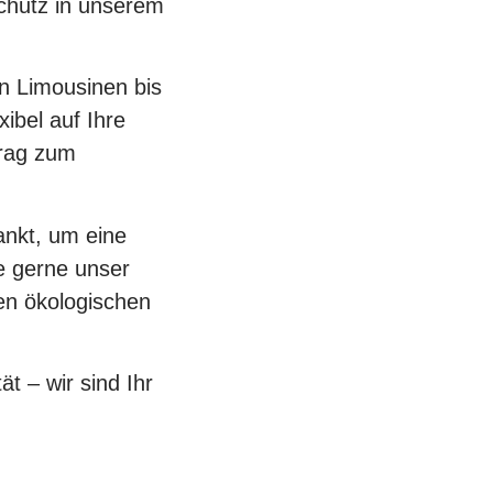
chutz in unserem
en Limousinen bis
ibel auf Ihre
trag zum
ankt, um eine
ie gerne unser
en ökologischen
t – wir sind Ihr