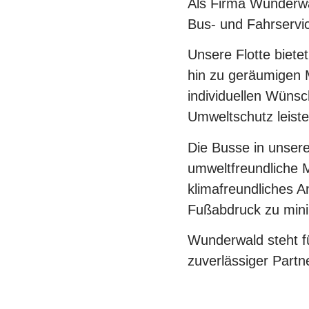
Als Firma Wunderwa
Bus- und Fahrservi
Unsere Flotte biete
hin zu geräumigen M
individuellen Wünsc
Umweltschutz leist
Die Busse in unsere
umweltfreundliche M
klimafreundliches A
Fußabdruck zu mini
Wunderwald steht fü
zuverlässiger Partn